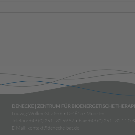
DENECKE | ZENTRUM FÜR BIOENERGETISCHE THERAP
Ludwig-Wolker-Straße 6 • D-48157 Münster
Telefon: +49 (0) 251 - 32 59 87 • Fax: +49 (0) 251 - 32 11 0 9
E-Mail: kontakt@denecke-bat.de