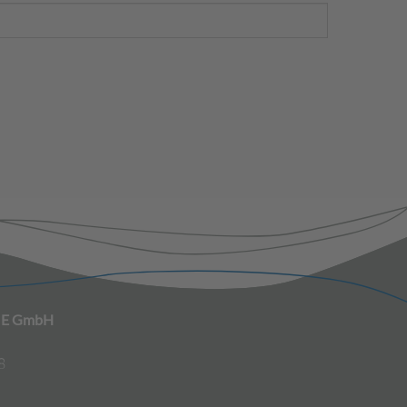
IE GmbH
8