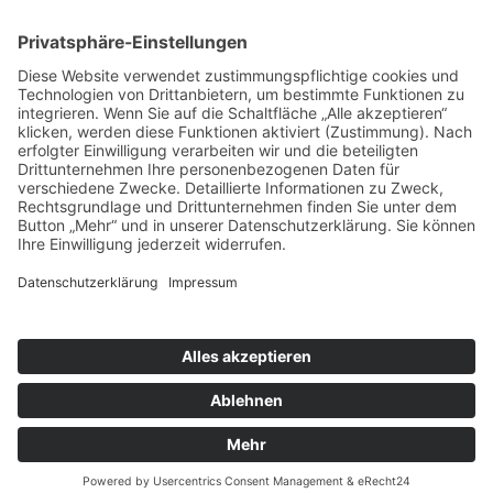
LOGIN
KONTAKT
IMPRESSUM
DATENSCHUTZ
Cookie-Einstellungen
DENECKE | ZENTRUM FÜR BIOENERGETISCHE THERAPIE
GmbH
Ludwig-Wolker-Straße 6 • D-48157 Münster
Telefon: +49 (0) 251 - 32 59 87 • Fax: +49 (0) 251 - 32 11 0 98
E-Mail: kontakt@denecke-bat.de